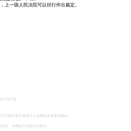
，上一级人民法院可以径行作出裁定。
所
2507室
用文字图片部分来源于公共网络或者素材网站，
系本站，本网站不承担任何责任。