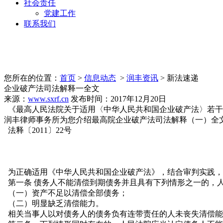
社会责任
党建工作
联系我们
您所在的位置：
首页
>
信息动态
>
润丰资讯
> 新法速递
企业破产法司法解释一全文
来源：
www.sxrf.cn
发布时间：2017年12月20日
《最高人民法院关于适用〈中华人民共和国企业
破产法
〉若干
润丰律师事务所为您介绍最高院企业破产法
司法解释
（一）全
法释〔2011〕22号
为正确适用《中华人民共和国企业破产法》，结合审判实践，
第一条
债务人
不能清偿到期
债务
并且具有下列情形之一的，
（一）资产不足以清偿全部债务；
（二）明显缺乏清偿能力。
相关
当事人
以对债务人的债务负有连带责任的人未丧失清偿能