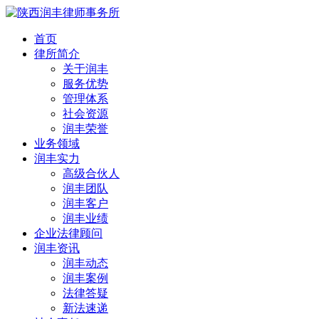
首页
律所简介
关于润丰
服务优势
管理体系
社会资源
润丰荣誉
业务领域
润丰实力
高级合伙人
润丰团队
润丰客户
润丰业绩
企业法律顾问
润丰资讯
润丰动态
润丰案例
法律答疑
新法速递