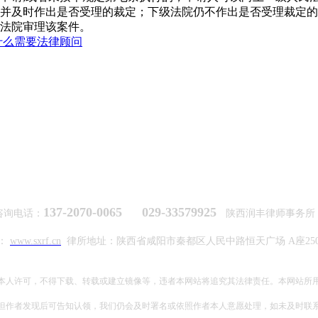
并及时作出是否受理的裁定；下级法院仍不作出是否受理裁定的
法院审理该案件。
什么需要法律顾问
137-2070-0065 029-33579925
咨询电话：
陕西润丰律师事务
：
www.sxrf.cn
律所地址：陕西省咸阳市秦都区人民中路恒天广场 A座2506/
本人许可，不得下载、转载或建立镜像等，违者本网站将追究其法律责任。本网站所
但作者发现后可告知认领，我们仍会及时署名或依照作者本人意愿处理，如未及时联