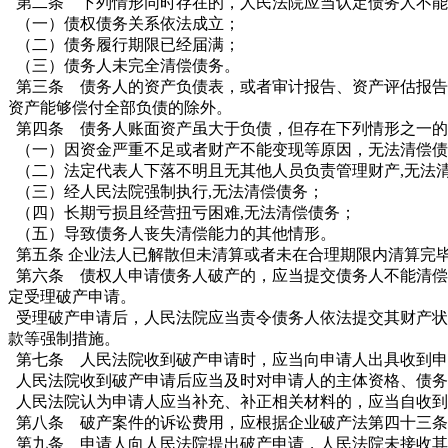
第二条 下列情形同时存在的，人民法院应当认定债务人不能
（一）
债权
债务关系依法成立；
（二）债务履行期限已经届满；
（三）债务人未完全清偿债务。
第三条 债务人的资产负债表，或者审计报告、资产评估报告
资产能够偿付全部负债的除外。
第四条 债务人账面资产虽大于负债，但存在下列情形之一的
（一）因资金严重不足或者财产不能变现等原因，无法清偿债
（二）
法定代表人
下落不明且无其他人员负责管理财产,无法
（三）经人民法院
强制执行
,无法清偿债务；
（四）长期亏损且经营扭亏困难,无法清偿债务；
（五）导致债务人丧失清偿能力的其他情形。
第五条
企业法人
已解散但未清算或者未在合理期限内清算完
第六条 债权人申请债务人破产的，应当提交债务人不能清偿
定受理
破产申请
。
受理破产申请后，人民法院应当责令债务人依法提交其财产状
款等
强制措施
。
第七条 人民法院收到破产申请时，应当向申请人出具收到申
人民法院收到破产申请后应当及时对申请人的主体资格、债务
人民法院认为申请人应当补充、补正相关材料的，应当自收到
第八条 破产案件的
诉讼费用
，应根据企业破产法第四十三条
第九条 申请人向人民法院提出破产申请，人民法院未接收其