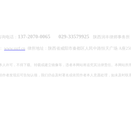
137-2070-0065 029-33579925
咨询电话：
陕西润丰律师事务
：
www.sxrf.cn
律所地址：陕西省咸阳市秦都区人民中路恒天广场 A座2506/
本人许可，不得下载、转载或建立镜像等，违者本网站将追究其法律责任。本网站所
但作者发现后可告知认领，我们仍会及时署名或依照作者本人意愿处理，如未及时联