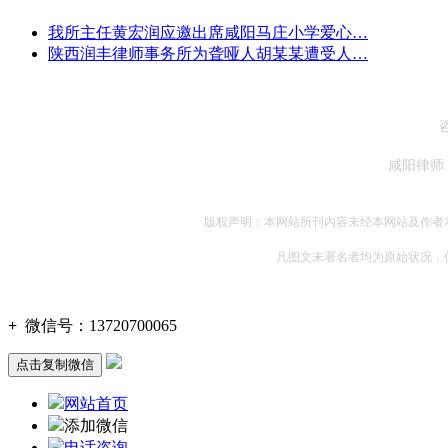
我所主任黄宏润应邀出席咸阳马庄小学爱心…
陕西润丰律师事务所为聋哑人胡某某遭受人…
咸阳律师
版权声明：本网站所刊内容未经本网站及作者
凡图文未署名者均为原始状况，
+
微信号：
13720700065
点击复制微信
网站首页
添加微信
电话咨询