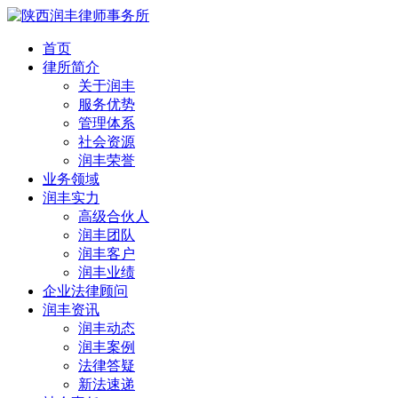
首页
律所简介
关于润丰
服务优势
管理体系
社会资源
润丰荣誉
业务领域
润丰实力
高级合伙人
润丰团队
润丰客户
润丰业绩
企业法律顾问
润丰资讯
润丰动态
润丰案例
法律答疑
新法速递