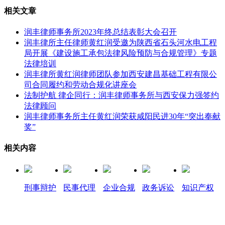
相关文章
润丰律师事务所2023年终总结表彰大会召开
润丰律所主任律师黄红润受邀为陕西省石头河水电工程
局开展《建设施工承包法律风险预防与合规管理》专题
法律培训
润丰律所黄红润律师团队参加西安建昌基础工程有限公
司合同履约和劳动合规化讲座会
法制护航 律企同行：润丰律师事务所与西安保力强签约
法律顾问
润丰律师事务所主任黄红润荣获咸阳民进30年“突出奉献
奖”
相关内容
刑事辩护
民事代理
企业合规
政务诉讼
知识产权