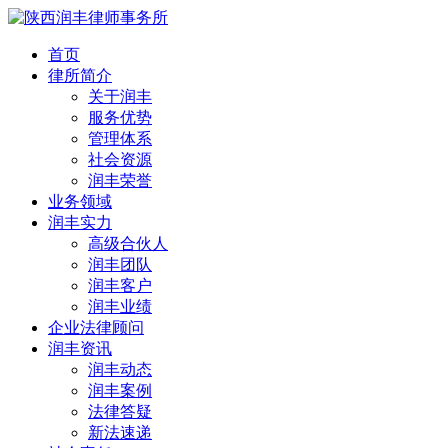
首页
律所简介
关于润丰
服务优势
管理体系
社会资源
润丰荣誉
业务领域
润丰实力
高级合伙人
润丰团队
润丰客户
润丰业绩
企业法律顾问
润丰资讯
润丰动态
润丰案例
法律答疑
新法速递