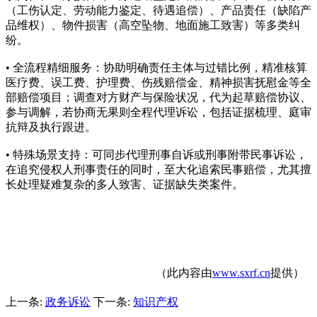
（工伤认定、劳动能力鉴定、待遇追偿）、产品责任（缺陷产
品维权）、物件损害（高空坠物、地面施工致害）等多类纠
纷。
• 全流程精细服务：协助明确责任主体与过错比例，精准核算
医疗费、误工费、护理费、伤残赔偿金、精神损害抚慰金等全
部赔偿项目；调查对方财产与保险状况，代为起草赔偿协议、
参与调解，若协商无果则全程代理诉讼，包括证据梳理、庭审
抗辩及执行跟进。
• 特殊场景支持：可同步代理刑事自诉或刑事附带民事诉讼，
在追究侵权人刑事责任的同时，至大化追索民事赔偿，尤其擅
长处理疑难复杂的多人致害、证据缺失类案件。
（此内容由
www.sxrf.cn
提供）
上一条:
政务诉讼
下一条:
知识产权