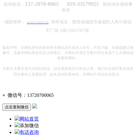
137-2070-0065 029-33579925
咨询电话：
陕西润丰律师事
务所
咸阳律师：
www.sxrf.cn
律所地址：陕西省咸阳市秦都区人民中路恒
天广场 A座2506/2507室
版权声明：本网站所刊内容未经本网站及作者本人许可，不得下载、转载或建立镜
像等，违者本网站将追究其法律责任。本网站所用文字图片部分来源于公共网络或
者素材网站，
凡图文未署名者均为原始状况，但作者发现后可告知认领，我们仍会及时署名或依
照作者本人意愿处理，如未及时联系本站，本网站不承担任何责任。
+
微信号：
13720700065
点击复制微信
网站首页
添加微信
电话咨询