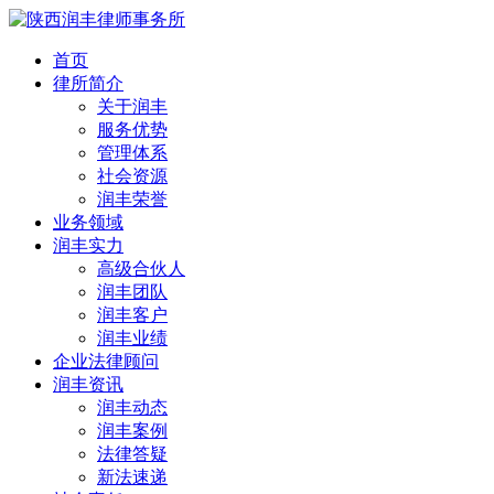
首页
律所简介
关于润丰
服务优势
管理体系
社会资源
润丰荣誉
业务领域
润丰实力
高级合伙人
润丰团队
润丰客户
润丰业绩
企业法律顾问
润丰资讯
润丰动态
润丰案例
法律答疑
新法速递