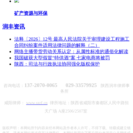
矿产资源与环保
润丰资讯
法释〔2026〕12号 最高人民法院关于审理建设工程施工
合同纠纷案件适用法律问题的解释（二）
网络主播带货劳动关系认定：从属性标准的通俗化解读
我国破获大型假冒“特供酒”案 七家电商将被罚
陕西：司法与行政执法协同强化版权保护
137-2070-0065 029-33579925
咨询电话：
陕西润丰律师事
务所
咸阳律师：
www.sxrf.cn
律所地址：陕西省咸阳市秦都区人民中路恒
天广场 A座2506/2507室
版权声明：本网站所刊内容未经本网站及作者本人许可，不得下载、转载或建立镜
像等，违者本网站将追究其法律责任。本网站所用文字图片部分来源于公共网络或