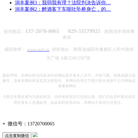
润丰案例3：我弱我有理？法院判决告诉你…
润丰案例2：醉酒客下车呕吐坠桥身亡，的…
137-2070-0065 029-33579925
咨询电话：
陕西润丰律师事
务所
咸阳律师：
www.sxrf.cn
律所地址：陕西省咸阳市秦都区人民中路恒
天广场 A座2506/2507室
版权声明：本网站所刊内容未经本网站及作者本人许可，不得下载、转载或建立镜
像等，违者本网站将追究其法律责任。本网站所用文字图片部分来源于公共网络或
者素材网站，
凡图文未署名者均为原始状况，但作者发现后可告知认领，我们仍会及时署名或依
照作者本人意愿处理，如未及时联系本站，本网站不承担任何责任。
+
微信号：
13720700065
点击复制微信