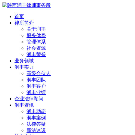
首页
律所简介
关于润丰
服务优势
管理体系
社会资源
润丰荣誉
业务领域
润丰实力
高级合伙人
润丰团队
润丰客户
润丰业绩
企业法律顾问
润丰资讯
润丰动态
润丰案例
法律答疑
新法速递